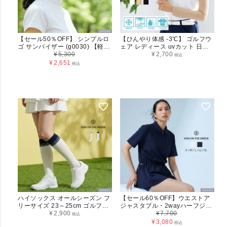
【セール50％OFF】 シンプルロ
【ひんやり体感 -3℃】 ゴルフウ
ゴ サンバイザー (g0030) 【軽
ェア レディース uvカット 日焼
量・サイズ調整可】
¥
5,300
け防止 -3℃ひんやり体感 COOL
¥
2,700
税込
FiTハイパフォーマンスインナー
¥
2,651
税込
ハイネックボレロ
ハイソックス オールシーズン フ
【セール60％OFF】ウエストア
リーサイズ 23～25cm ゴルフウ
ジャスタブル・2wayハーフジッ
ェア レディース g0031
¥
2,900
プポロシャツ レディース
¥
7,700
税込
(G0004)
¥
3,080
税込