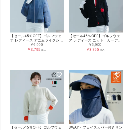
【セール45％OFF】ゴルフウェ
【セール45％OFF】ゴルフウェ
ア レディース デニムライクシア
ア レディース ニット カーディ
ーブルゾン フリーサイズ アウタ
¥
6,900
ガン ハートジャカードカーディ
¥
6,900
ー 透け感 裾リブ 体系カバー
ガン【フリーサイズ】 アウター
¥
3,795
¥
3,795
税込
税込
ストレッチ 裾リブ 体系カバー ス
タイルアップ レイヤード キスオ
ンザグリーン 大きいサイズ 小さ
いサイズ
【セール45％OFF】ゴルフウェ
3WAY・フェイスカバー付きサン