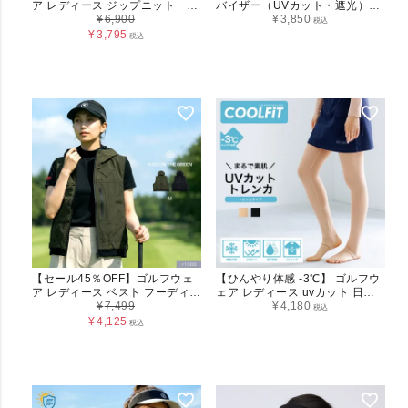
ア レディース ジップニット ブ
バイザー（UVカット・遮光）
ルゾン バイカラーニットブルゾ
¥
6,900
(4570)
¥
3,850
税込
ン【フリーサイズ】 アウター ス
¥
3,795
税込
トレッチ 裾リブ 体系カバー スタ
イルアップ キスオンザグリーン
大きいサイズ 小さいサイズ
【セール45％OFF】ゴルフウェ
【ひんやり体感 -3℃】 ゴルフウ
ア レディース ベスト フーディー
ェア レディース uvカット 日焼
ナイロン 防風ベスト ウィンドベ
¥
7,499
け防止 -3℃ひんやり体感 COOL
¥
4,180
税込
スト ジップアップ スピンドル付
FiTハイパフォーマンスインナー
¥
4,125
税込
き 裾絞り 無地 おしゃれ 春 夏 秋
トレンカ レギンス
ゴルフ トップス カジュアル スポ
ーツ キスオンザグリーン ナイロ
ンフーディーベスト Mサイズ