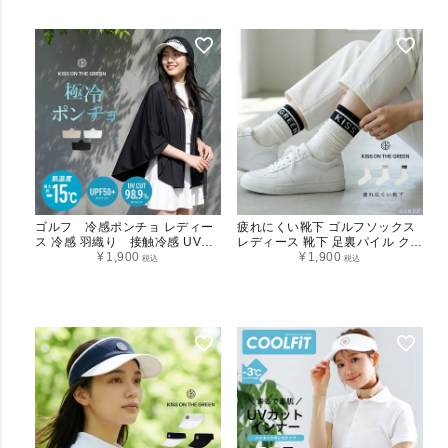
ゴルフ 冷感ポンチョ レディー
疲れにくい靴下 ゴルフソックス
ス 冷感 羽織り 接触冷感 UVカ
レディース 靴下 足裏パイル クル
ット UPF50+ 紫外線対策 日焼け
¥
1,900
ー丈ソックス G0032
¥
1,900
税込
税込
防止 熱中症対策 暑さ対策 ひんや
り 涼しい