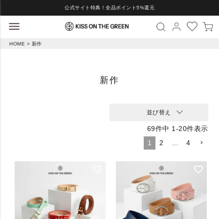
公式サイト特典！全品ポイント5%還元
HOME
新作
新作
並び替え
69
件中
1
-
20
件表示
1
2
…
4