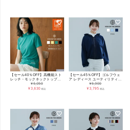
【セール40％OFF】高機能スト
【セール45％OFF】ゴルフウェ
レッチ・モックネックトップス /
ア レディース ユーティリティジ
UVカット・吸汗速乾 レディース
¥
6,050
ップフーディブルゾン フリーサ
¥
6,900
（4568）
イズ アウター 透け感 裾リブ 体
¥
3,630
¥
3,795
税込
税込
系カバー スタイルアップ スポー
ツ キスオンザグリーン 大きいサ
イズ 小さいサイズ