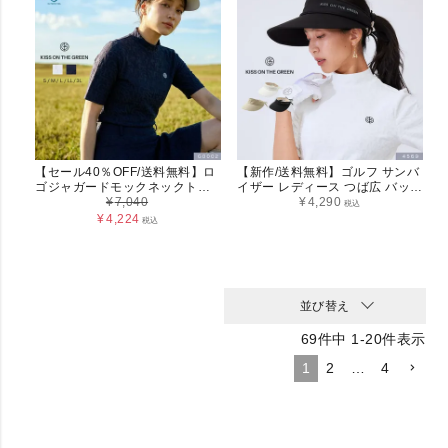
【セール40％OFF/送料無料】ロ
【新作/送料無料】ゴルフ サンバ
ゴジャガードモックネックトッ
イザー レディース つば広 バック
プス レディース
¥
7,040
リボン 調節可能 小顔効果 ゴルフ
¥
4,290
税込
ウェア ゴルフ小物 ロゴ入り リボ
¥
4,224
税込
ン 春夏 無地 上品 紫外線対策 UV
おしゃれ かわいい ギフト 2026
新作 キスオンザグリーン
KISSONTHEGREEN テニス
並び替え
69
件中
1
-
20
件表示
1
2
…
4