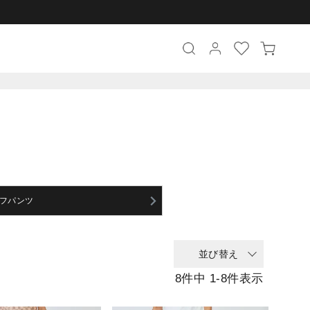
フパンツ
並び替え
8
件中
1
-
8
件表示