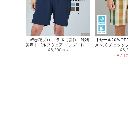
川崎志穂プロ コラボ【新作・送料
【セール20％O
無料】ゴルフウェア メンズ レデ
メンズ チェック
¥
6,900
¥
8,
ィース ユニセックス ハーフパン
ンツ 春夏 ドライ
税込
ツ トレーニング ストレッチ 伸縮
¥
7,1
性 ゴルフ ウェア M L LL チャコー
ル スモーキーグリーン モカ ネイ
ビー キスオンザグリーン