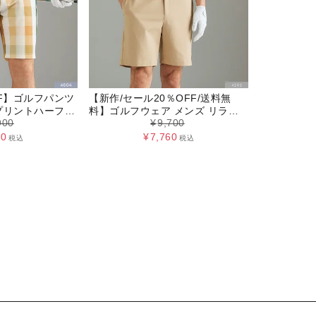
FF】ゴルフパンツ
【新作/セール20％OFF/送料無
プリントハーフパ
料】ゴルフウェア メンズ リラッ
900
¥
9,700
タッチ 接触冷感
クスハーフパンツ ボトムス スト
レッチ 伸縮性 ゴルフ ウェア L LL
20
¥
7,760
税込
税込
サンドベージュ グリーン ネイビ
ー キスオンザグリーン 父の日