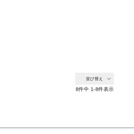
並び替え
8
件中
1
-
8
件表示