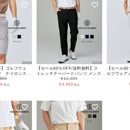
FF】ゴルフウェ
【セール60％OFF/送料無料】ス
【セール60
ツ ナイロンスト
トレッチテーパードパンツ メンズ
ルフウェア
,890
¥
12,100
ーフパンツ
ツ フルレ
展開】
56
¥
4,840
税込
税込