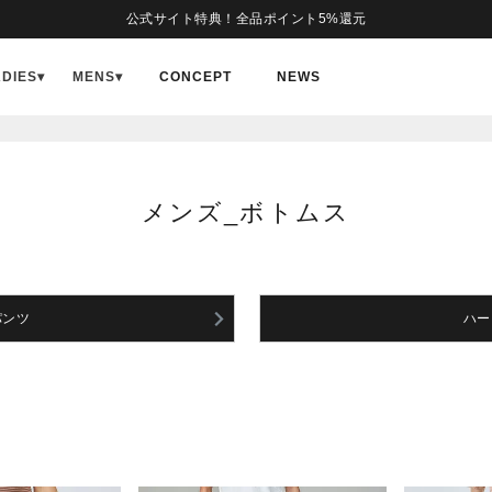
公式サイト特典！全品ポイント5%還元
ADIES
▾
MENS
▾
CONCEPT
NEWS
メンズ_ボトムス
パンツ
ハー