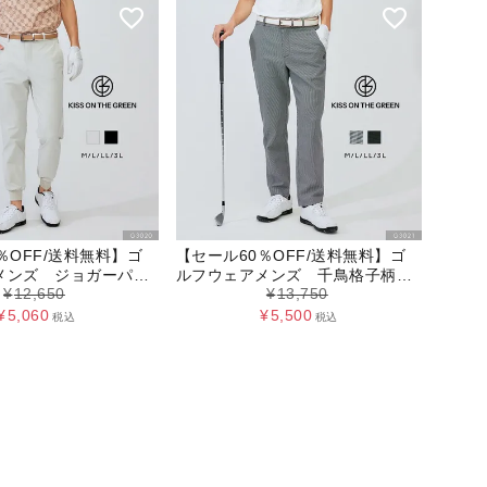
％OFF/送料無料】ゴ
【セール60％OFF/送料無料】ゴ
メンズ ジョガーパン
ルフウェアメンズ 千鳥格子柄ス
¥
12,650
¥
13,750
ングス【M～3Lサイズ
トレッチテーパードパンツ フル
レングス【M～3Lサイズ展開】
¥
5,060
¥
5,500
税込
税込