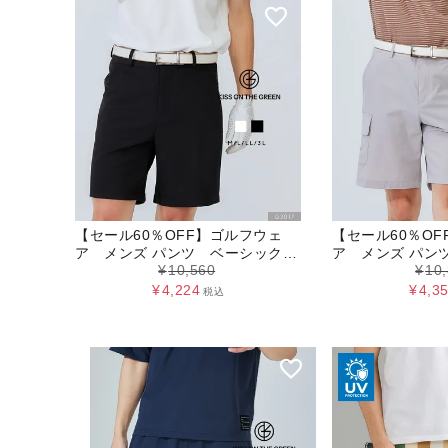
【セール60％OFF】ゴルフウェ
【セール60％O
ア メンズ パンツ ベーシックハ
ア メンズ パン
¥
10,560
¥
10
ーフパンツ
レッチカーゴハ
¥
4,224
¥
4,3
税込