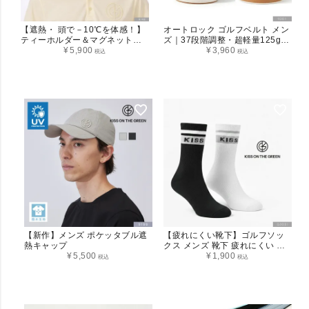
【遮熱・ 頭で－10℃を体感！】
オートロック ゴルフベルト メン
ティーホルダー＆マグネット内
ズ｜37段階調整・超軽量125g・
蔵 ゴルフ メンズ 遮熱 キャップ
¥
5,900
カット調整可能 ベルト
¥
3,960
税込
税込
帽子 遮熱率65%以上 コーティン
グキャップ クール ひんやり 接触
冷感 熱中症対策 ゴルフウェア ゴ
ルフ小物 夏 スポーツ UVカット
【新作】メンズ ポケッタブル遮
【疲れにくい靴下】ゴルフソッ
熱キャップ
クス メンズ 靴下 疲れにくい 足
¥
5,500
裏パイル クルー丈ソックス
¥
1,900
税込
税込
KISS GREEN 刺繍 ロゴ入り 厚
手 クッション性 スポーツソック
ス テニス ランニング ウォーキン
グ シンプル 2026SS 新作 おし
ゃれ ゴルフ小物 スポーツウェア