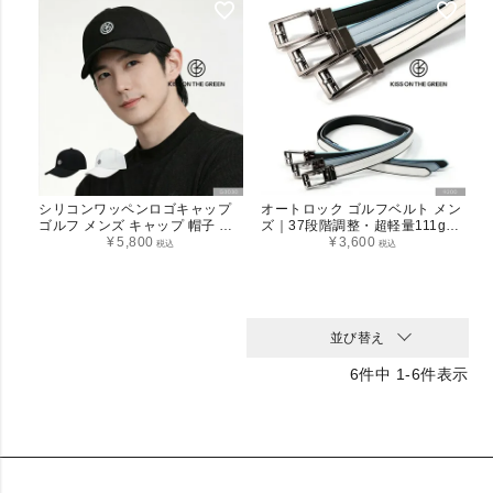
シリコンワッペンロゴキャップ
オートロック ゴルフベルト メン
ゴルフ メンズ キャップ 帽子 ア
ズ｜37段階調整・超軽量111g・
ジャスター付き サイズ調整可能
¥
5,800
カット調整可能 バックゴム
¥
3,600
税込
税込
シンプル 無地 ホワイト ブラック
ベルト
ユニセックス ゴルフウェア
並び替え
6
件中
1
-
6
件表示