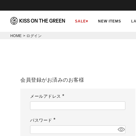
SALE
▾
NEW ITEMS
L
HOME
ログイン
会員登録がお済みのお客様
メールアドレス
(
必
須
)
パスワード
(
必
須