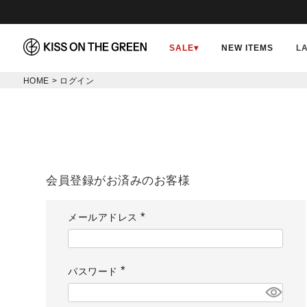
SALE
▾
NEW ITEMS
L
HOME
ログイン
会員登録がお済みのお客様
メールアドレス
(
必
須
)
パスワード
(
必
須