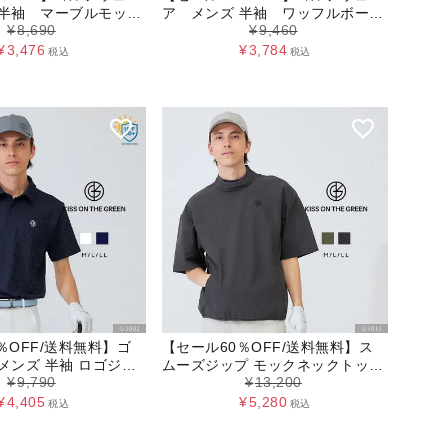
 半袖 マーブルモック
ア メンズ 半袖 ワッフルボーダ
¥
8,690
¥
9,460
プス
ーポロシャツ
¥
3,476
¥
3,784
税込
税込
％OFF/送料無料】ゴ
【セール60％OFF/送料無料】ス
ムーズジップ モックネックトップ
¥
9,790
¥
13,200
シャツ
ス メンズ
¥
4,405
¥
5,280
税込
税込