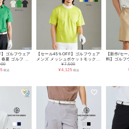
FF】ゴルフウェア
【セール45％OFF】ゴルフウェア
【新作/セー
春夏 ゴルフ ポ
メンズ メッシュポケットモックネ
料】ゴルフウ
900
¥
7,500
コースプリントポ
ックトップス トップス ストレッ
クスハーフパ
チ 伸縮性 ゴルフ ウェア L LL サ
レッチ 伸縮性
45
¥
4,125
税込
税込
ンドベージュ グリーン ネイビー
サンドベージ
キスオンザグリーン 父の日
ー キスオン