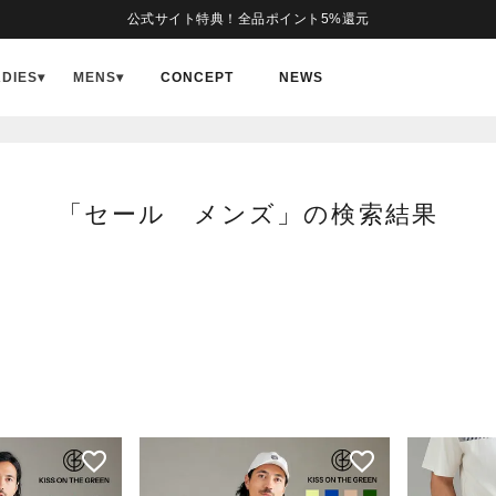
公式サイト特典！全品ポイント5%還元
商品番号/JANコード
ADIES
▾
MENS
▾
CONCEPT
NEWS
並び順
新着順
登録順
価格が安
キーワードヒット順
「セール メンズ」の検索結果
検索