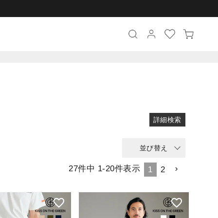
い順
価格が高い順
優先度順
レビュー順
詳細検索
並び替え
27
件中
1
-
20
件表示
1
2