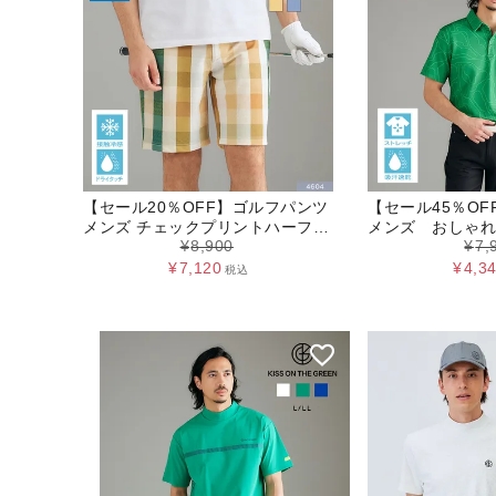
【セール20％OFF】ゴルフパンツ
【セール45％O
メンズ チェックプリントハーフパ
メンズ おしゃれ 
¥
8,900
¥
7,
ンツ 春夏 ドライタッチ 接触冷感
ロシャツ 半袖 
ロシャツ
¥
7,120
¥
4,3
税込