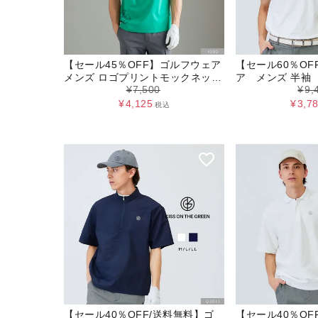
【セール45％OFF】ゴルフウェア
【セール60％O
メンズ ロゴプリントモックネック
ア メンズ 半袖
¥
7,500
¥
9,
トップス トップス ストレッチ 伸
モックネックト
縮性 ゴルフ ウェア M L LL サンド
¥
4,125
¥
3,7
税込
ベージュ グリーン ネイビー キス
オンザグリーン 父の日
【セール40％OFF/送料無料】ゴ
【セール40％OF