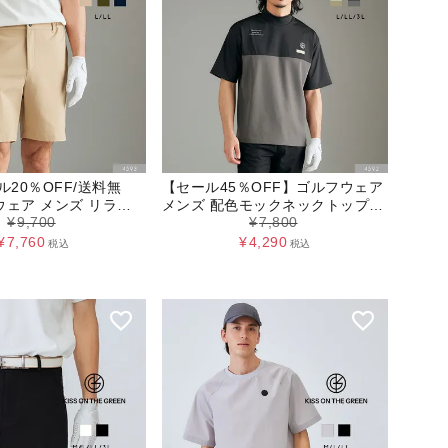
ル20％OFF/送料無
【セール45％OFF】ゴルフウェア
ェア メンズ リラッ
メンズ 配色モックネックトップス
¥
9,700
¥
7,800
ンツ ボトムス スト
トップス ストレッチ 伸縮性 ゴル
 ゴルフ ウェア L LL
フ ウェア L LL 3L サンドベージュ
¥
7,760
¥
4,290
税込
税込
ュ グリーン ネイビ
グリーン ネイビー キスオンザグ
ザグリーン 父の日
リーン 父の日