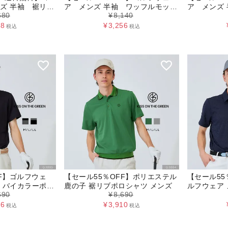
ズ 半袖 裾リブ
ア メンズ 半袖 ワッフルモック
ア メンズ
680
¥
8,140
ネックトップス
ネックトッ
08
¥
3,256
税込
税込
FF】ゴルフウェ
【セール55％OFF】ポリエステル
【セール55
 バイカラーポロ
鹿の子 裾リブポロシャツ メンズ
ルフウェア メンズ 半袖 ロゴジャ
690
¥
8,690
ガードポロ
76
¥
3,910
税込
税込