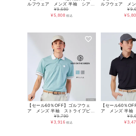
ルフウェア メンズ 半袖 シアサ
ルフウェア メン
¥
9,680
¥
9,
ッカーハーフジップトップス
ピケポロシャツ
¥
5,808
¥
5,8
税込
【セール60％OFF】ゴルフウェ
【セール60％O
ア メンズ 半袖 ストライプピケ
ア メンズ 半袖
¥
9,790
¥
8,
ポロシャツ
シャツ
¥
3,916
¥
3,4
税込