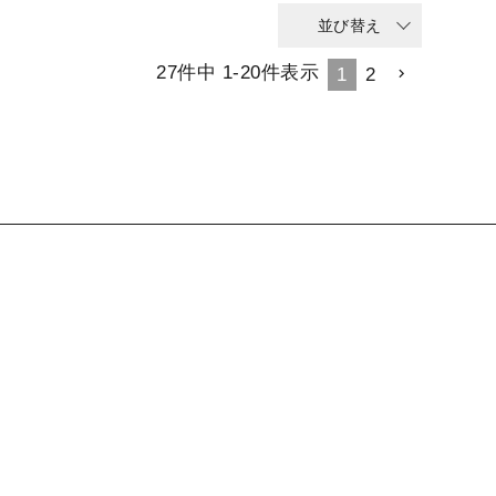
並び替え
27
件中
1
-
20
件表示
1
2