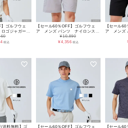
FF】ゴルフウェ
【セール60％OFF】ゴルフウェ
【セール60
 ロゴジャガード
ア メンズ パンツ ナイロンスト
ア メンズ
460
¥
10,890
ップス
レッチカーゴハーフパンツ
ーフパンツ
84
¥
4,356
税込
税込
F/送料無料】ゴ
【セール60％OFF】ゴルフウェ
【セール60