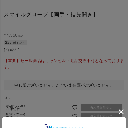
スマイルグローブ【両手・指先開き】
¥
4,950
税込
225
ポイント
送料込
【重要】セール商品はキャンセル・返品交換不可となっておりま
す。
申し訳ございません。ただいま在庫がございません。
オフ
S(18～19cm)
再入荷お知らせ
在庫切れ
M(20～21cm)
再入荷お知らせ
在庫切れ
ブラック