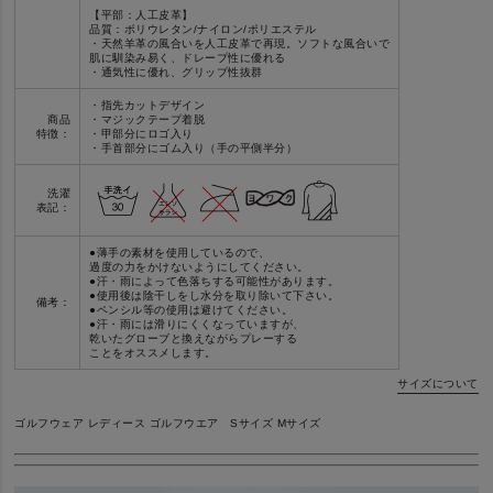
【平部：人工皮革】
品質：ポリウレタン/ナイロン/ポリエステル
・天然羊革の風合いを人工皮革で再現。ソフトな風合いで
肌に馴染み易く、ドレープ性に優れる
・通気性に優れ、グリップ性抜群
・指先カットデザイン
商品
・マジックテープ着脱
特徴：
・甲部分にロゴ入り
・手首部分にゴム入り（手の平側半分）
洗濯
表記：
●薄手の素材を使用しているので、
過度の力をかけないようにしてください。
●汗・雨によって色落ちする可能性があります。
●使用後は陰干しをし水分を取り除いて下さい。
備考：
●ペンシル等の使用は避けてください。
●汗・雨には滑りにくくなっていますが、
乾いたグローブと換えながらプレーする
ことをオススメします。
サイズについて
ゴルフウェア レディース ゴルフウエア Sサイズ Mサイズ