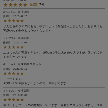
5.00
7
ぽんこ
2
非公開
投稿日
2023/09/25
どんな色のウエアにも合いやすいように白を購入しましたが、あまりにも
可愛いので全色もちたいくらいです。
りんご
3
非公開
投稿日
2021/10/08
ニコちゃんが可愛すぎます。160cmで手は大きめな方ですが、Sサイズで
丁度良かったです。
みーこ
1
東京都
30代
女性
投稿日
2021/09/19
リピートです。

可愛いくて気持ちが上がるので、重宝してます。
さくら
2
非公開
投稿日
2019/06/06
ホワイトとブラックの両方持っています。内側がグリップしやすく、滑り