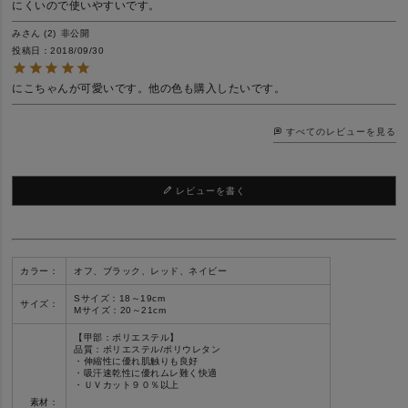
にくいので使いやすいです。
み
2
非公開
投稿日
2018/09/30
にこちゃんが可愛いです。他の色も購入したいです。
すべてのレビューを見る
レビューを書く
カラー：
オフ、ブラック、レッド、ネイビー
Sサイズ：18～19cm
サイズ：
Mサイズ：20～21cm
【甲部：ポリエステル】
品質：ポリエステル/ポリウレタン
・伸縮性に優れ肌触りも良好
・吸汗速乾性に優れムレ難く快適
・ＵＶカット９０％以上
素材：