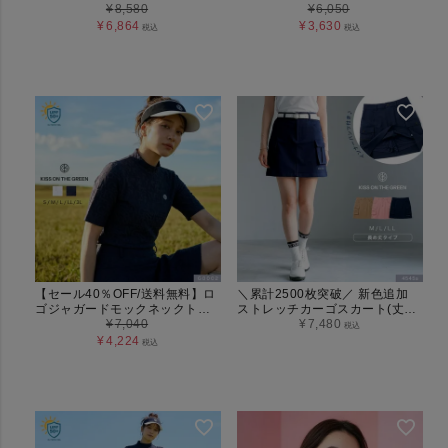
(G0015)
¥
8,580
UVカット・吸汗速乾 レディース
¥
6,050
（4568）
¥
6,864
¥
3,630
税込
税込
【セール40％OFF/送料無料】ロ
＼累計2500枚突破／ 新色追加
ゴジャガードモックネックトッ
ストレッチカーゴスカート(丈長
プス レディース
¥
7,040
め) インナーパンツ一体型 春 夏
¥
7,480
税込
秋 大きいサイズ M L LL ネイビ
¥
4,224
税込
ー ベージュ ピンク