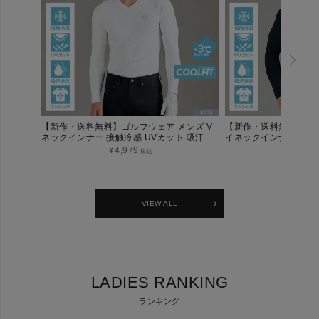
【新作・送料無料】ゴルフウェア メンズ V
【新作・送料無料】ゴル
ネックインナー 接触冷感 UVカット 吸汗速
イネックインナー 接触冷感
乾 COOLFiT ストレッチ 伸縮性 ハイストレ
ット 吸汗速乾 ストレッ
¥
4,979
¥
4,97
税込
ッチ インナー アンダーウェア 機能性インナ
レッチ インナー アン
ー
ナー
VIEW ALL
LADIES RANKING
ランキング