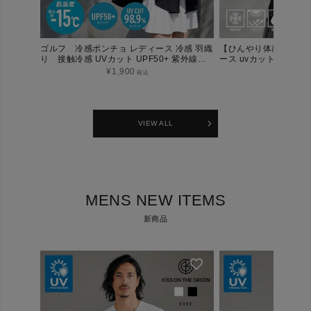
ゴルフ 冷感ポンチョ レディース 冷感 羽織
【ひんやり体感 -3℃】
り 接触冷感 UVカット UPF50+ 紫外線対
ース uvカット 日焼け
策 日焼け防止 熱中症対策 暑さ対策 ひんや
COOL FiTハイパフ
¥
1,900
¥
4,50
税込
り 涼しい
ハイネックカットソー
VIEW ALL
MENS NEW ITEMS
新商品