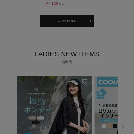
¥
7,120
¥
5,80
税込
VIEW MORE
LADIES NEW ITEMS
新商品