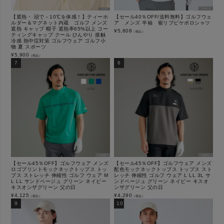
【遮熱・ 頭で－10℃を体感！】ティーホ
【セール40％OFF/送料無料】ゴルフウェ
ルダー＆マグネット内蔵 ゴルフ メンズ
ア メンズ 半袖 裾リブピケポロシャツ
遮熱 キャップ 帽子 遮熱率65%以上 コー
¥
5,808
（税込）
ティングキャップ クール ひんやり 接触
冷感 熱中症対策 ゴルフウェア ゴルフ小
物 夏 スポーツ
¥
5,900
（税込）
【セール45％OFF】ゴルフウェア メンズ
【セール45％OFF】ゴルフウェア メンズ
ロゴプリントモックネックトップス トッ
配色モックネックトップス トップス スト
プス ストレッチ 伸縮性 ゴルフ ウェア M
レッチ 伸縮性 ゴルフ ウェア L LL 3L サ
L LL サンドベージュ グリーン ネイビー
ンドベージュ グリーン ネイビー キスオ
キスオンザグリーン 父の日
ンザグリーン 父の日
¥
4,125
¥
4,290
（税込）
（税込）