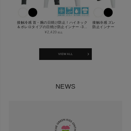
接触冷感 首・腕の日焼け防止！ハイネック
接触冷感 ズレない！
＆ボレロタイプの日焼け防止インナー -3℃
防止インナー -3℃ひんや
ひんやり体感 COOL FiT
ハイパフォーマンスイ
¥
2,420
¥
2,09
税込
プ）
VIEW ALL
NEWS