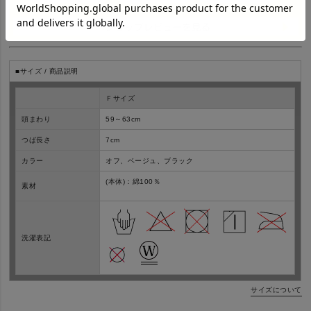
■サイズ / 商品説明
Ｆサイズ
頭まわり
59～63cm
つば長さ
7cm
カラー
オフ、ベージュ、ブラック
(本体)：綿100％
素材
洗濯表記
サイズについて