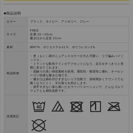
■商品説明
カラー
ブラック、ネイビー、アイボリー、グレー
FREE
サイズ
足裏 23～25cm
履き口から足首 21cm
素材
綿87%、ポリエステル11％、ポリウレタン2％
・杢（もく）調のニュアンスカラーが大人可愛い、リブ編みハイソ
ックス。
・トラッドな配色ラインがアクセントになり、足元をすっきりと美
脚に見せてくれます。
・肌触りの良い綿混素材を使用。通気性・吸湿性に優れ、オールシ
商品特徴
ーズン快適な履き心地です。
・履き口は締め付けすぎないリブ仕様で、長時間歩くラウンドでも
痛くなりにくく、ずれ落ちを防止します。
・派手すぎない落ち着いたカラーバリエーションで、どんなゴルフ
ウェアとも相性抜群です。
洗濯表記