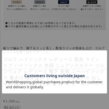
縦リブ編みで、膝下をスッと長く。配色ラインが視線を上げ、ゴルフ
スタイルを驚くほどスマートに。
ゴルフ ハイソックス レディース 配色 ライン
リブ ハイソックス 杢調 ニュアンスカラー ゴル
フウェア レディース 靴下 美脚 ニーハイソック
ス 履き口 痛くない トラッド カジュアル おし
ゃれ 大人 かわいい 春 夏 秋 冬 オールシーズン
¥
1,350
税込
61
ポイント