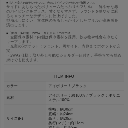
■甘さと辛さの絶妙バランス。赤のパイピングが効いた贅沢フリル
サイドにあしらったボリュームたっぷりのフリルに、鮮やかな赤
のパイピングをプラス。甘くなりすぎず、ラウンドを華やかに彩
るキャッチーなデザインに仕上げました。
型崩れしにくい、立体感のあるしっかりとしたフリルが高級感を
演出します。
■「保冷・多収納・2WAY」見た目以上の実力派
・
全面保冷素材：
内側は保冷素材を採用。飲み物や軽食を冷たく
キープします。
・
充実の5ポケット：
フロント、両サイド、内側までポケットが充
実。
・
2WAY仕様：
取り外し可能なショルダー紐付き。手持ちでも斜め
掛けでも使えます。
ITEM INFO
カラー
アイボリー / ブラック
アイボリー：綿100% / ブラック：ポリエ
素材
ステル100%
横幅：約30cm
底幅：約24cm
サイズ(F)
高さ：約20cm
奥行(マチ)：約11cm
持ち手：約37cm