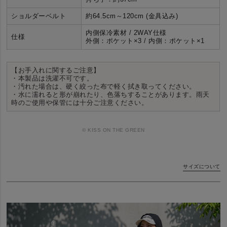
ショルダーベルト
約64.5cm～120cm (金具込み)
内側保冷素材 / 2WAY仕様
仕様
外側：ポケット×3 / 内側：ポケット×1
【お手入れに関するご注意】
・本製品は
洗濯不可
です。
・汚れた場合は、硬く絞った布で軽く拭き取ってください。
・水に濡れると形が崩れたり、色落ちすることがあります。雨天
時のご使用や保管には十分ご注意ください。
© KISS ON THE GREEN
サイズについて