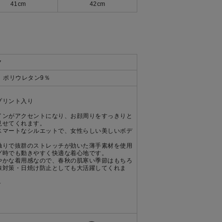
41cm
42cm
ク
、ポリウレタン9％
プリント入り
インがアクセントになり、お顔周りをすっきりと
見せてくれます。
スマートなシルエットで、女性らしい美しいボデ
触りで抜群のストレッチが効いた薄手素材を使用
グ時でも動きやすく快適な着心地です。
やかな着用感なので、春秋の肌寒い季節はもちろ
線対策・日焼け防止としても大活躍してくれま
ト