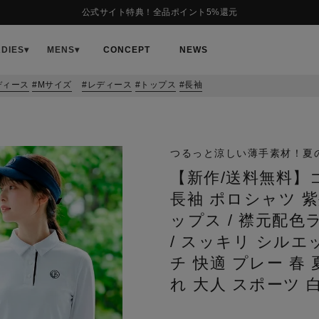
公式サイト特典！全品ポイント5%還元
ADIES
▾
MENS
▾
CONCEPT
NEWS
ディース
Mサイズ
レディース
トップス
長袖
つるっと涼しい薄手素材！夏
【新作/送料無料】
長袖 ポロシャツ 紫
ップス / 襟元配
/ スッキリ シルエ
チ 快適 プレー 春 
れ 大人 スポーツ 白 黒