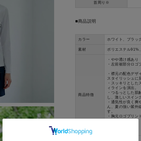
首周り※
■商品説明
カラー
ホワイト、ブラッ
素材
ポリエステル91%
・やや透け感あり
・左前裾部分ロゴ
・襟元の配色デザ
スタイリッシュに
・スッキリとした
ィラインを演出。
・つるっとした肌
商品特徴
し、激しいスイン
・通気性が良く爽
ん、夏の強い紫外
す。
・胸元ロゴプリン
■サイズ展開
M / L