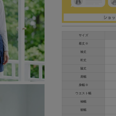
サイズ
着丈※
袖丈
裄丈
脇丈
肩幅
身幅※
ウエスト幅
袖幅
裾幅