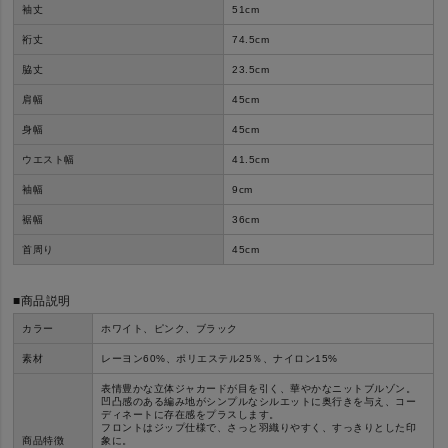
袖丈
51cm
裄丈
74.5cm
脇丈
23.5cm
肩幅
45cm
身幅
45cm
ウエスト幅
41.5cm
袖幅
9cm
裾幅
36cm
首周り
45cm
■商品説明
カラー
ホワイト、ピンク、
ブラック
素材
レーヨン60%、ポリエステル25％、ナイロン15%
表情豊かな立体ジャカードが目を引く、華やかなニットブルゾン。
凹凸感のある編み地がシンプルなシルエットに奥行きを与え、コー
ディネートに存在感をプラスします。
フロントはジップ仕様で、さっと羽織りやすく、すっきりとした印
商品特徴
象に。