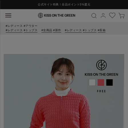
公式サイト特典！全品ポイント5%還元
レディース
アウター
レディース
トップス
全商品
新作
レディース
トップス
長袖