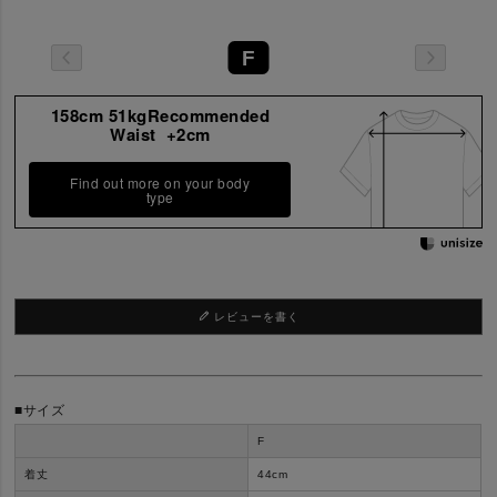
F
158cm 51kgRecommended
Waist +2cm
Find out more on your body
type
レビューを書く
■サイズ
F
着丈
44cm