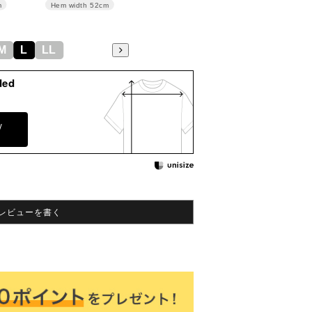
m
Hem width
52cm
M
L
LL
ded
y
レビューを書く