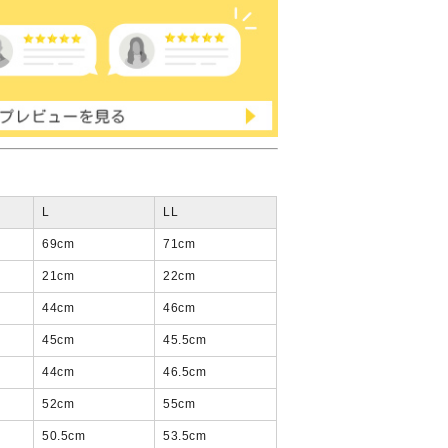
L
LL
69
cm
71
cm
21
cm
22
cm
44
cm
46
cm
45
cm
45.5
cm
44
cm
46.5
cm
52
cm
55
cm
50.5
cm
53.5
cm