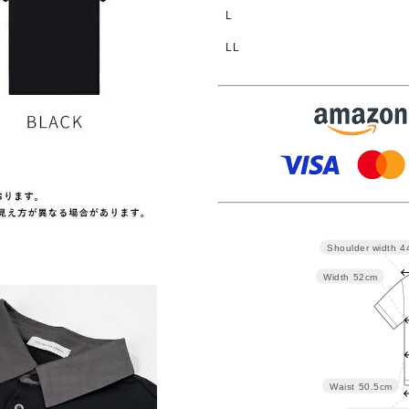
L
LL
Shoulder width
4
Width
52cm
Waist
50.5cm