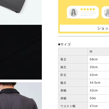
■サイズ
M
着丈
68
cm
袖丈
20
cm
裄丈
42
cm
脇丈
44.5
cm
肩幅
42
cm
身幅
50
m
ウエスト幅
47
cm