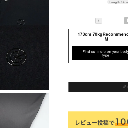
Length
69c
173cm 70kgRecommen
M
Find out more on your bod
type