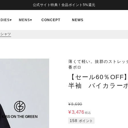
公式サイト特典！全品ポイント5%還元
ADIES
▾
MENS
▾
CONCEPT
NEWS
ロシャツ
薄くて軽い。抜群のストレッ
番ポロ
【セール60％OF
半袖 バイカラー
¥
8,690
¥
3,476
税込
158
ポイント