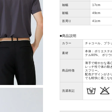
袖幅
17
cm
裾幅
49
cm
首周り
41
cm
■商品説明
カラー
チャコール、ブラ
本体：ポリエステル
素材
テル90%、
ポリウ
薄手で軽やかな着
レッチ性で体の動
商品特徴
スフリー。
配色デザインがさ
でも軽快に着こな
洗濯表記