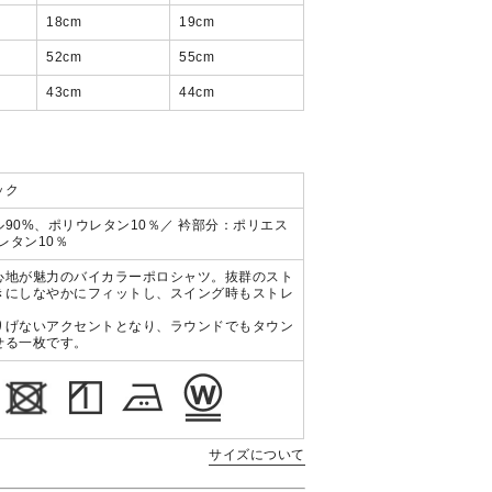
18
cm
19
cm
52
cm
55
cm
43
cm
44
cm
ック
90%、ポリウレタン10％／
衿部分：ポリエス
レタン10％
心地が魅力のバイカラーポロシャツ。抜群のスト
きにしなやかにフィットし、スイング時もストレ
りげないアクセントとなり、ラウンドでもタウン
せる一枚です。
サイズについて