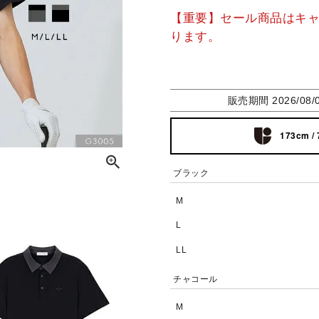
【重要】セール商品はキ
ります。
販売期間
2026/08/
173cm / 
ブラック
M
L
LL
チャコール
M