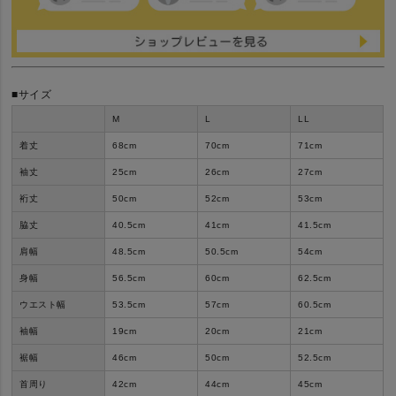
■サイズ
M
L
LL
着丈
68
cm
70
cm
71
cm
袖丈
25
cm
26
cm
27
cm
裄丈
50
cm
52
cm
53
cm
脇丈
40.5
cm
41
cm
41.5
cm
肩幅
48.5
cm
50.5
cm
54
cm
身幅
56.5
cm
60
cm
62.5
cm
ウエスト幅
53.5
cm
57
cm
60.5
cm
袖幅
19
cm
20
cm
21
cm
裾幅
46
cm
50
cm
52.5
cm
首周り
42
cm
44
cm
45
cm