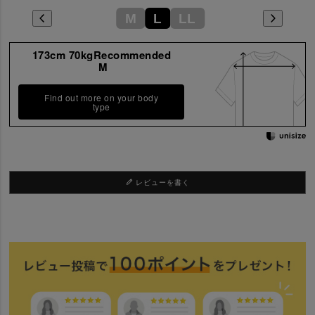
M
L
LL
173cm 70kgRecommended
M
Find out more on your body
type
レビューを書く