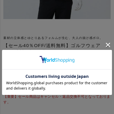
素材の立体感とゆとりあるフォルムが生む、大人の抜け感ポロ。
【セール40％OFF/送料無料】ゴルフウェア メ
ンズ 半袖 裾リブピケポロシャツ
¥
9,680
¥
5,808
税込
264
ポイント
送料込
【重要】セール商品はキャンセル・返品交換不可となっておりま
す。