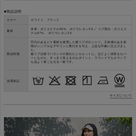
■商品説明
カラー
ホワイト、ブラック
本体：ポリエステル95%、ポリウレタン5％／
リブ部分：ポリエス
素材
テル97%、
ポリウレタン3％
凹凸のあるピケ素材を使用した裾リブポロシャツ。立体感のある表
情がシンプルなデザインに奥行きを与え、上品な印象に仕上げまし
た。
商品特徴
裾リブ仕様でバランスの取れたシルエットに。ほどよく体型をカバ
ーしながら、すっきり見えるのもポイント。ラウンドでもタウンで
も品よく着こなせる一枚です。
洗濯表記
サイズについて