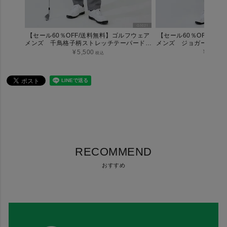
【セール60％OFF/送料無料】ゴルフウェア
【セール60％OFF/送
メンズ 千鳥格子柄ストレッチテーパードパ
メンズ ジョガーパンツ
ンツ フルレングス【M～3Lサイズ展開】
～3Lサイ
¥
5,500
¥
5,060
税込
RECOMMEND
おすすめ