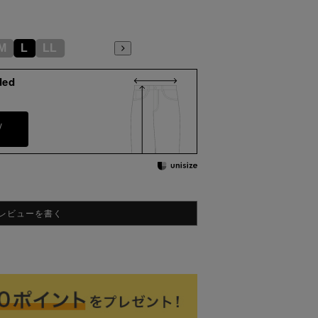
M
L
LL
ded
y
レビューを書く