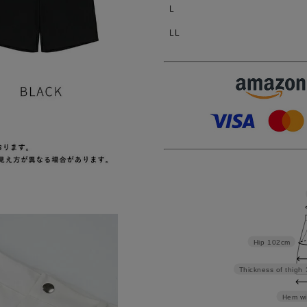
L
LL
Hip
102cm
Thickness of thigh
Hem wi