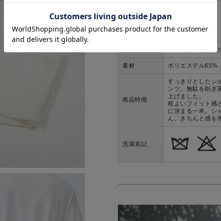
■商品説明
カラー
ホワイト、ブラッ
素材
ポリエステル65%
すっきりとしたシ
ンツ。無駄を削ぎ
上げました。
商品特徴
程よいフィット感
に決まる一本。シ
ん、きちんと感を
洗濯表記