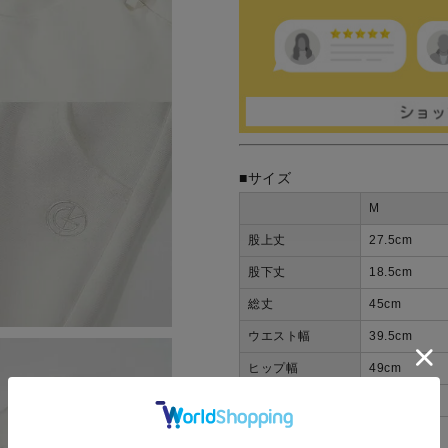
■サイズ
M
股上丈
27.5
cm
股下丈
18.5
cm
総丈
45
cm
ウエスト幅
39.5
cm
ヒップ幅
49
cm
わたり幅
30
cm
裾幅
27.5
cm