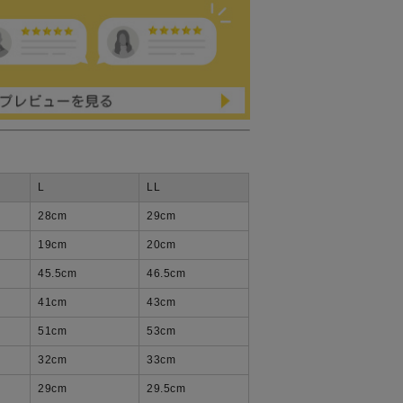
L
LL
28
cm
29
cm
19
cm
20
cm
45.5
cm
46.5
cm
41cm
43
cm
51
cm
53
cm
32
cm
33
cm
29
cm
29.5
cm