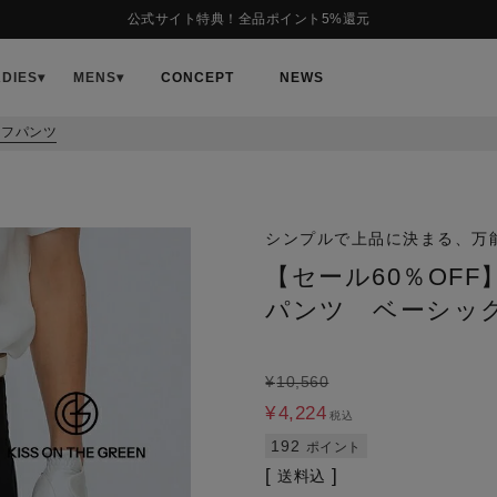
公式サイト特典！全品ポイント5%還元
ADIES
▾
MENS
▾
CONCEPT
NEWS
ーフパンツ
シンプルで上品に決まる、万
【セール60％OF
パンツ ベーシッ
¥
10,560
¥
4,224
税込
192
ポイント
送料込