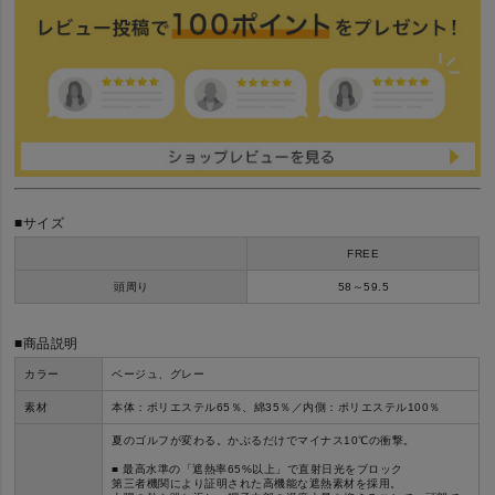
■サイズ
FREE
頭周り
58～59.5
■商品説明
カラー
ベージュ、グレー
素材
本体：ポリエステル65％、綿35％／内側：ポリエステル100％
夏のゴルフが変わる。かぶるだけでマイナス10℃の衝撃。
■ 最高水準の「遮熱率65%以上」で直射日光をブロック
第三者機関により証明された高機能な遮熱素材を採用。