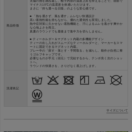
太陽の熱を跳ね返し、帽子内部の温度上昇を抑えることで、頭部で
マイナス10℃の温度差を体感いただけます。
まさに「持ち運べる日陰」のような安心感です。
■ 「熱を通さず、風を通す」ムレない快適設計
高い遮熱性能を持ちながら、優れた通気性も実現しました。
熱中症対策に欠かせない遮熱機能と、汗によるムレを逃がす爽やか
商品特徴
な心地よさを両立。
真夏のラウンドでも最後まで集中力を切らしません。
■ ティーホルダー＆マグネット内蔵の多機能デザイン
ティーの出し入れがスムーズなティーホルダーと、マーカーをスマ
ートに固定できるマグネット内蔵。
プレー中の「探す・落とす・手間取る」を減らし、動作が自然に整
うゴルフキャップです。
必要なものが手元（頭元）で完結するから、テンポ良く次のショッ
トへ。
ラウンドの快適さを、さりげなく底上げします。
洗濯表記
サイズについて