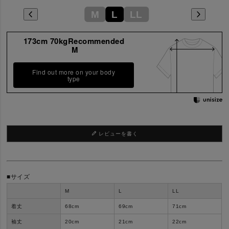
M
L
LL
173cm 70kgRecommended
M
Find out more on your body
type
レビューを書く
■サイズ
M
L
LL
着丈
68
cm
69
cm
71
cm
袖丈
20
cm
21
cm
22
cm