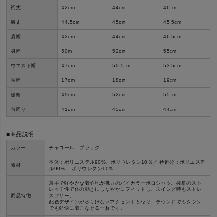
裄丈
42
cm
44
cm
46
cm
脇丈
44.5
cm
45
cm
45.5
cm
肩幅
42
cm
44
cm
46.5
cm
身幅
50
m
52
cm
55
cm
ウエスト幅
47
cm
50.5
cm
53.5
cm
袖幅
17
cm
18
cm
19
cm
裾幅
49
cm
52
cm
55
cm
首周り
41
cm
43
cm
44
cm
■商品説明
カラー
チャコール、ブラック
本体：ポリエステル90%、ポリウレタン10％／
衿部分：ポリエステ
素材
ル90%、
ポリウレタン10％
薄手で軽やかな着心地が魅力のバイカラーポロシャツ。抜群のスト
レッチ性で体の動きにしなやかにフィットし、スイング時もストレ
商品特徴
スフリー。
配色デザインがさりげないアクセントとなり、ラウンドでもタウン
でも軽快に着こなせる一枚です。