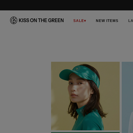
SALE
▾
NEW ITEMS
L