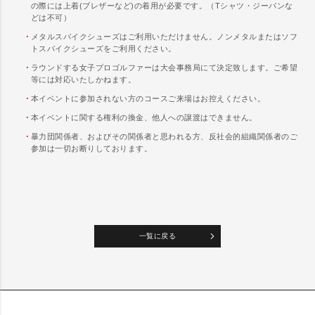
の際には上着(ブレザーなど)の着用が必要です。（Tシャツ・ジーパンな
どは不可）
メタルスパイクシューズはご利用いただけません。ノンメタルまたはソフ
トスパイクシューズをご利用ください。
ラウンドする女子プロゴルファーは大会事務局にて決定致します。ご希望
等には対応いたしかねます。
本イベントに参加されない方のコースご来場はお控えください。
本イベントに関する権利の換金、他人への譲渡はできません。
暴力団関係者、およびその関係者と思われる方、反社会的組織関係者のご
参加は一切お断りしております。
一覧に戻る