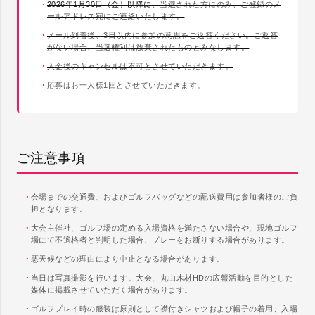
2026年1月30日（金）以降に
、当選された方にのみ、ご登録のメ
ールアドレス宛にご連絡いたします。
メール到着後、3日以内に参加の意思をご返答ください。ご返答
がない場合、当選権利は放棄されたものとみなします。
入金後のキャンセルは不可とさせていただきます。
応募はお一人様1回とさせていただきます。
ご注意事項
会場までの交通費、およびゴルフバッグなどの配送費用は参加者様のご負
担となります。
大会主催社、ゴルフ場の定める入場資格を満たさない場合や、現地ゴルフ
場にて不適格者と判明した場合、プレーをお断りする場合があります。
悪天候などの理由により中止となる場合があります。
当日は写真撮影を行います。大会、丸山木材HDの広報活動を目的とした
媒体に掲載させていただく場合があります。
ゴルフプレイ時の服装は原則として襟付きシャツおよび帽子の着用、入場