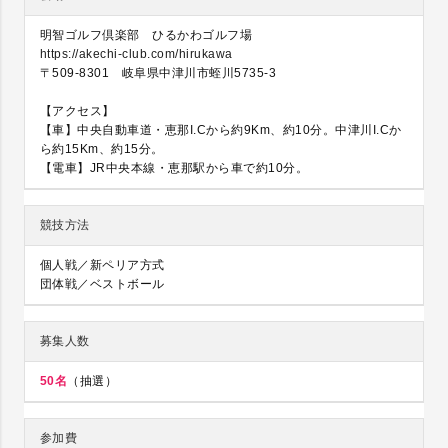
明智ゴルフ倶楽部 ひるかわゴルフ場
https://akechi-club.com/hirukawa
〒509-8301 岐阜県中津川市蛭川5735-3
【アクセス】
【車】中央自動車道・恵那I.Cから約9Km、約10分。中津川I.Cか
ら約15Km、約15分。
【電車】JR中央本線・恵那駅から車で約10分。
競技方法
個人戦／新ペリア方式
団体戦／ベストボール
募集人数
50名
（抽選）
参加費