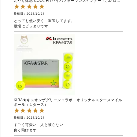
んやり体感 COOL FiTハイパフォーマンスインナー（ボレロタ
イプ）
投稿日
2024/10/24
とっても使い安く　重宝してます。

夏場にピッタリです
KIRA★キスオンザグリーンコラボ オリジナルスタースマイル
ボール（１ダース）
投稿日
2024/10/24
すごく可愛い　人と被らない

良く飛びます