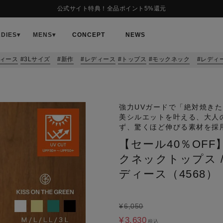
公式サイト特典！全品ポイント5%還元
ADIES
▾
MENS
▾
CONCEPT
NEWS
ィース
3Lサイズ
新作
レディース
トップス
モックネック
レディ
強力UVガードで「絶対焼きた
美シルエットを叶える、大人
ず、驚くほど伸びる素材を採
【セール40％OF
クネックトップス /
ディース（4568）
¥
6,050
¥
3,630
税込