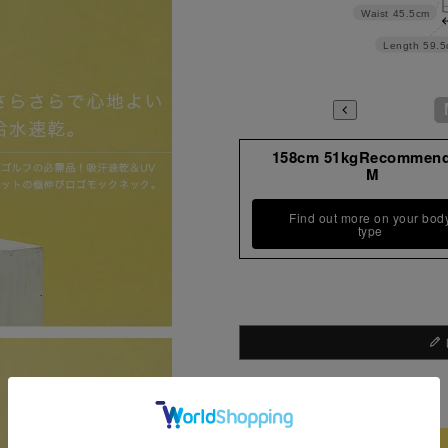
Waist
45.5cm
Length
59.5
158cm 51kgRecommen
M
Find out more on your bod
type