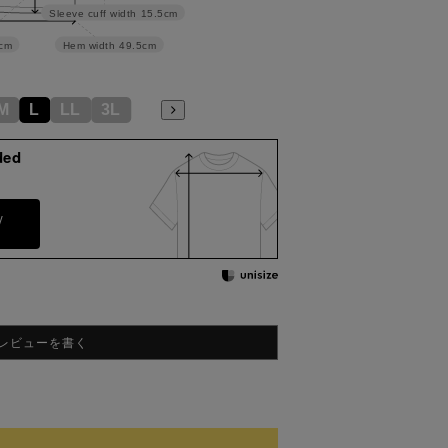
Sleeve cuff width
15.5cm
cm
Hem width
49.5cm
M
L
LL
3L
ded
y
レビューを書く