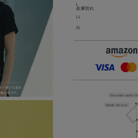
L
在庫切れ
LL
3L
Shoulder width
3
Width
50.5cm