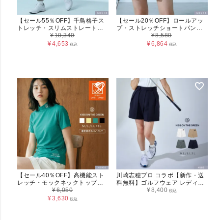
【セール55％OFF】千鳥格子ス
【セール20％OFF】ロールアッ
トレッチ・スリムストレートパ
プ・ストレッチショートパンツ
ンツ レディース（G0016）
¥
10,340
(G0015)
¥
8,580
¥
4,653
¥
6,864
税込
税込
【セール40％OFF】高機能スト
川崎志穂プロ コラボ【新作・送
レッチ・モックネックトップス /
料無料】ゴルフウェア レディー
UVカット・吸汗速乾 レディース
¥
6,050
ス アジャスター タックショート
¥
8,400
税込
（4568）
パンツ
¥
3,630
税込