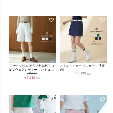
ツ 4581 KISS ON THE GREEN
キスオンザグリーン 細見え 着痩
せ 丈長め ヒップ隠れる ロゴ 刺
繍 ゴルフ 女子 コーデ M L LL 3L
大きいサイズ 春 夏
【セール20％OFF/送料無料】ゴ
ストレッチカーゴスカート(丈長
ルフウェアレディース バミュー
め)
ダバミューダパンツ S M L LL
¥
9,020
¥
6,930
税込
3L G0014
¥
7,216
税込