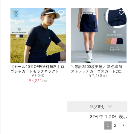
【セール40％OFF/送料無料】ロ
＼累計2500枚突破／ 新色追加
ゴジャガードモックネックトッ
ストレッチカーゴスカート(丈長
プス レディース
¥
7,040
め) インナーパンツ一体型 春 夏
¥
7,480
税込
秋 大きいサイズ M L LL ネイビ
¥
4,224
税込
ー ベージュ ピンク
並び替え
32
件中
1
-
20
件表示
1
2