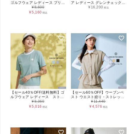
ゴルフウェア レディース プリー
ア レディース グレンチェック柄
ツ スカート インナーパンツ付き
¥
8,600
モックネック＆プリーツスカー
¥
16,200
税込
軽やか プリーツスカート 4587
トセット
¥
5,160
税込
KISS ON THE GREEN キスオン
ザグリーン ゴルフ ウェア 着痩せ
美脚 ウエストゴム 楽ちん 動きや
すい M L LL ホワイト ベージュ
ネイビー 春 夏 秋
【セール40％OFF/送料無料】ゴ
【セール60％OFF】ウーブンベ
ルフウェア レディース ストラ
スト ウエスト絞り・ストレッチ
イプ 綿混 半袖 モックネックシャ
¥
8,360
素材 レディース（G0007）
¥
11,440
ツ S M L LL 3L G0003
¥
5,016
¥
4,576
税込
税込