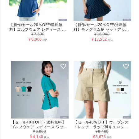
【新作/セール20％OFF/送料無
【新作/セール20％OFF/送料無
料】ゴルフウェア レディース ト
料】モノグラム柄 セットアップ
ップス ハーフジップ / ウエスト
¥
7,500
（モックネック＆Aラインスカー
¥
16,940
ドロストハーフジップトップス /
ト） SORONA ストレッチ 吸汗
¥
6,000
¥
13,552
税込
税込
ゴルフ チュニック丈 丈長め ヒッ
速乾 (G0005)
プが隠れる 体型カバー ウエスト
絞り さらさら 涼しい 快適 軽量
春 夏 大きいサイズ M L LL 3L ア
イボリー ブルー 4607
【セール40％OFF・送料無料】
【セール40％OFF】ウーブンス
ゴルフウェア レディース ワッフ
トレッチ・ラップ風キュロット
ル素材 モックネック 半袖 トップ
¥
6,900
パンツ レディース (G0017)
¥
9,460
ス スピンドル モックネック シャ
¥
4,140
¥
5,676
税込
税込