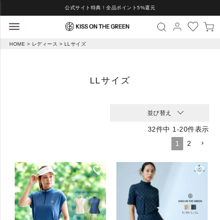
公式サイト特典！全品ポイント5%還元
HOME
レディース
LLサイズ
LLサイズ
並び替え
32
件中
1
-
20
件表示
1
2