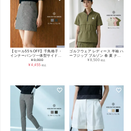
【セール55％OFF】千鳥格子・
ゴルフウェア レディース 半袖 ハ
インナーパンツ一体型サイドポ
ーフジップ ブルゾン 春 夏 ナイ
ケットスカート レディース
¥
9,900
ロン プルオーバー メッシュ 涼し
¥
8,500
税込
(G0013)
い 体型カバー ウエスト絞り スピ
¥
4,455
税込
ンドル 細見え ストレッチ ヒップ
が隠れる 丈長め 大きいサイズ M
L LL 3L 4583 キスオンザグリー
ン