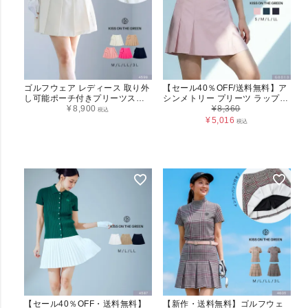
ゴルフウェア レディース 取り外
【セール40％OFF/送料無料】ア
し可能ポーチ付きプリーツスカ
シンメトリー プリーツ ラップキ
ート インナーパンツ一体型
¥
8,900
ュロットパンツ レディース
¥
8,360
税込
G0010
¥
5,016
税込
【セール40％OFF・送料無料】
【新作・送料無料】ゴルフウェ