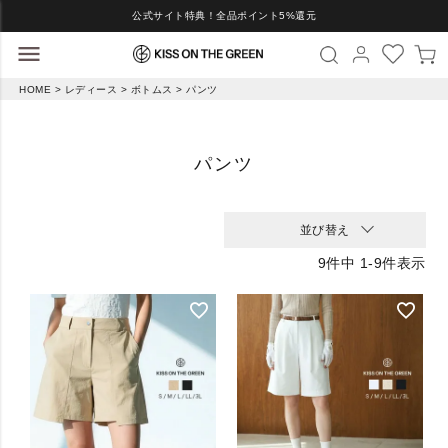
公式サイト特典！全品ポイント5%還元
HOME
レディース
ボトムス
パンツ
パンツ
並び替え
9
件中
1
-
9
件表示