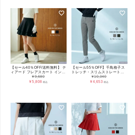
【セール40％OFF/送料無料】 テ
【セール55％OFF】千鳥格子ス
ィアード フレアスカート インナ
トレッチ・スリムストレートパ
ーパンツ一体型 レディース
¥
9,680
ンツ レディース（G0016）
¥
10,340
(g0011)
¥
5,808
¥
4,653
税込
税込