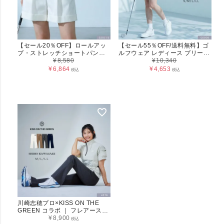
【セール20％OFF】ロールアッ
【セール55％OFF/送料無料】ゴ
プ・ストレッチショートパンツ
ルフウェア レディース プリーツ
(G0015)
¥
8,580
スカート(インナーパンツ一体型)
¥
10,340
S M L LL G0009
¥
6,864
¥
4,653
税込
税込
川崎志穂プロ×KISS ON THE
GREEN コラボ ｜ フレアースー
パーストレッチパンツ（4578）
¥
8,900
税込