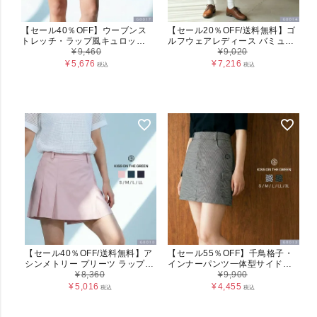
【セール40％OFF】ウーブンス
【セール20％OFF/送料無料】ゴ
トレッチ・ラップ風キュロット
ルフウェアレディース バミュー
パンツ レディース (G0017)
¥
9,460
ダバミューダパンツ S M L LL
¥
9,020
3L G0014
¥
5,676
¥
7,216
税込
税込
【セール40％OFF/送料無料】ア
【セール55％OFF】千鳥格子・
シンメトリー プリーツ ラップキ
インナーパンツ一体型サイドポ
ュロットパンツ レディース
¥
8,360
ケットスカート レディース
¥
9,900
G0010
(G0013)
¥
5,016
¥
4,455
税込
税込